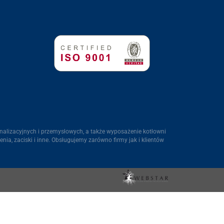
nalizacyjnych i przemysłowych, a także wyposażenie kotłowni
ienia, zaciski i inne. Obsługujemy zarówno firmy jak i klientów