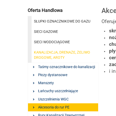
Akce
Oferta Handlowa
Oferuj
SŁUPKI OZNACZNIKOWE DO GAZU
skr
SIECI GAZOWE
noż
SIECI WODOCIĄGOWE
chu
pły
KANALIZACJA, DRENAŻE, ŻELIWO
cen
DROGOWE, AROTY
zac
Taśmy oznacznikowe do kanalizacji
i i
Płozy dystansowe
Manszety
Łańcuchy uszczelniające
Uszczelnienia WGC
Akcesoria do rur PE
Rury Kanalizacji Zewnętrznej