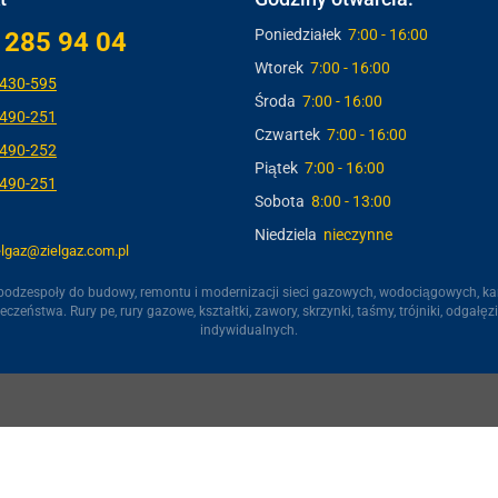
Poniedziałek
7:00 - 16:00
 285 94 04
Wtorek
7:00 - 16:00
-430-595
Środa
7:00 - 16:00
-490-251
Czwartek
7:00 - 16:00
-490-252
Piątek
7:00 - 16:00
-490-251
Sobota
8:00 - 13:00
Niedziela
nieczynne
elgaz@zielgaz.com.pl
i podzespoły do budowy, remontu i modernizacji sieci gazowych, wodociągowych, ka
zeństwa. Rury pe, rury gazowe, kształtki, zawory, skrzynki, taśmy, trójniki, odgałęz
indywidualnych.