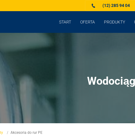
(12) 285 94 04
START
OFERTA
PRODUKTY
Wodociągi
ty
Akcesoria do rur PE