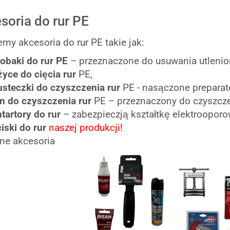
soria do rur PE
emy akcesoria do rur PE takie jak:
obaki do rur PE
– przeznaczone do usuwania utlenion
yce do cięcia rur
PE,
steczki do czyszczenia rur
PE - nasączone preparat
n do czyszczenia rur
PE – przeznaczony do czyszczen
tartory do rur
– zabezpieczją kształtkę elektrooporo
iski do rur
naszej produkcji!
nne akcesoria