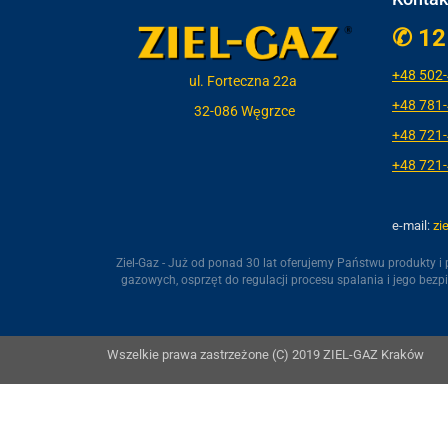
✆ 12
+48 5
02
ul. Forteczna 22a
+48 781
32-086 Węgrzce
+48 721
+48 721
e-mail:
zi
Ziel-Gaz - Już od ponad 30 lat oferujemy Państwu produkty 
gazowych, osprzęt do regulacji procesu spalania i jego bezpiec
Wszelkie prawa zastrzeżone (C) 2019 ZIEL-GAZ Kraków