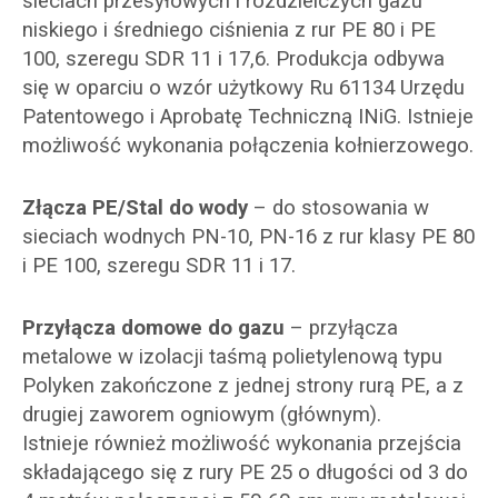
sieciach przesyłowych i rozdzielczych gazu
niskiego i średniego ciśnienia z rur PE 80 i PE
100, szeregu SDR 11 i 17,6. Produkcja odbywa
się w oparciu o wzór użytkowy Ru 61134 Urzędu
Patentowego i Aprobatę Techniczną INiG. Istnieje
możliwość wykonania połączenia kołnierzowego.
Złącza PE/Stal do wody
– do stosowania w
sieciach wodnych PN-10, PN-16 z rur klasy PE 80
i PE 100, szeregu SDR 11 i 17.
Przyłącza domowe
do gazu
– przyłącza
metalowe w izolacji taśmą polietylenową typu
Polyken zakończone z jednej strony rurą PE, a z
drugiej zaworem ogniowym (głównym).
Istnieje również możliwość wykonania przejścia
składającego się z rury PE 25 o długości od 3 do