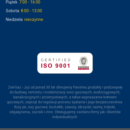
Piątek
7:00 - 16:00
Sobota
8:00 - 13:00
Niedziela
nieczynne
Ziel-Gaz - Już od ponad 30 lat oferujemy Państwu produkty i podzespoły
do budowy, remontu i modernizacji sieci gazowych, wodociągowych,
kanalizacyjnych i przemysłowych, a także wyposażenie kotłowni
gazowych, osprzęt do regulacji procesu spalania i jego bezpieczeństwa.
Rury pe, rury gazowe, kształtki, zawory, skrzynki, taśmy, trójniki,
odgałęzienia, zaciski i inne. Obsługujemy zarówno firmy jak i klientów
indywidualnych.