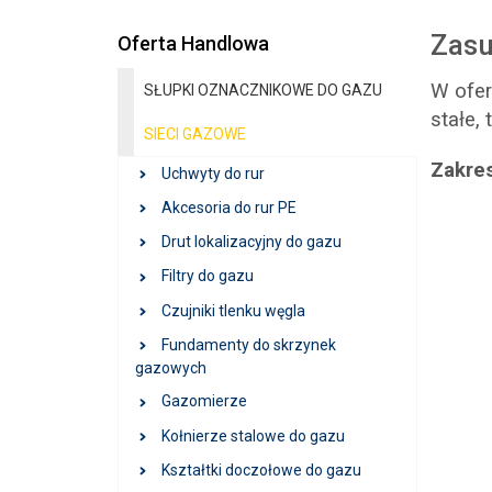
Zas
Oferta Handlowa
W ofe
SŁUPKI OZNACZNIKOWE DO GAZU
stałe,
SIECI GAZOWE
Zakres
Uchwyty do rur
PE
Akcesoria do rur PE
Drut lokalizacyjny do gazu
Filtry do gazu
Czujniki tlenku węgla
Fundamenty do skrzynek
gazowych
Gazomierze
Kołnierze stalowe do gazu
Kształtki doczołowe do gazu