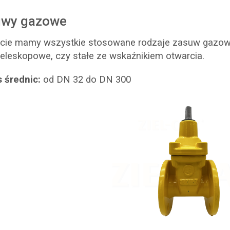
uwy gazowe
rcie mamy wszystkie stosowane rodzaje zasuw gazo
 teleskopowe, czy stałe ze wskaźnikiem otwarcia.
 średnic:
od DN 32 do DN 300
zasuwy kołnierzowe z