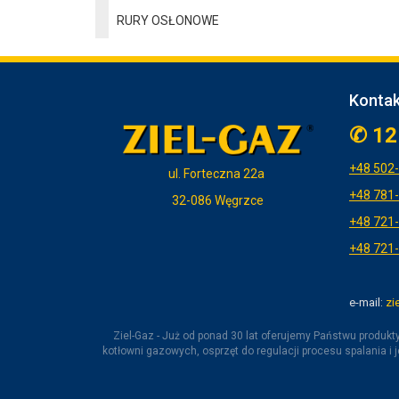
RURY OSŁONOWE
Kontak
✆ 12
+48 5
02
ul. Forteczna 22a
+48 781
32-086 Węgrzce
+48 721
+48 721
e-mail:
zi
Ziel-Gaz - Już od ponad 30 lat oferujemy Państwu produk
kotłowni gazowych, osprzęt do regulacji procesu spalania i j