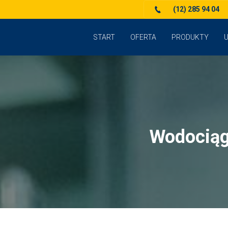
(12) 285 94 04
START
OFERTA
PRODUKTY
U
Wodociągi