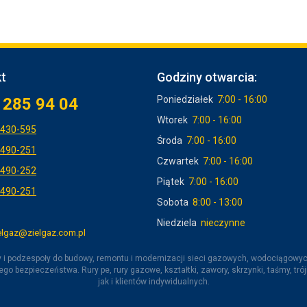
t
Godziny otwarcia:
Poniedziałek
7:00 - 16:00
 285 94 04
Wtorek
7:00 - 16:00
-430-595
Środa
7:00 - 16:00
-490-251
Czwartek
7:00 - 16:00
-490-252
Piątek
7:00 - 16:00
-490-251
Sobota
8:00 - 13:00
Niedziela
nieczynne
elgaz@zielgaz.com.pl
ty i podzespoły do budowy, remontu i modernizacji sieci gazowych, wodociągowy
ego bezpieczeństwa. Rury pe, rury gazowe, kształtki, zawory, skrzynki, taśmy, trój
jak i klientów indywidualnych.