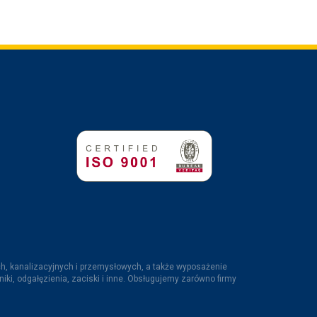
ch, kanalizacyjnych i przemysłowych, a także wyposażenie
niki, odgałęzienia, zaciski i inne. Obsługujemy zarówno firmy