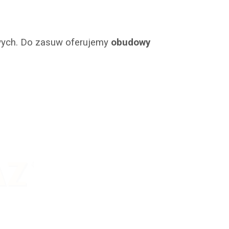
wych. Do zasuw oferujemy
obudowy
asuwy miękkouszczelnione z króćcami